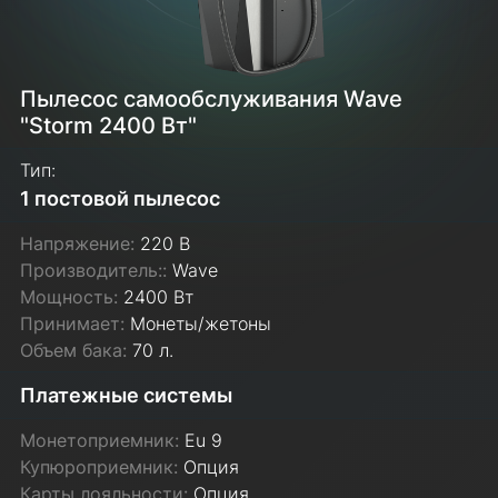
Пылесос самообслуживания Wave
"Storm 2400 Вт"
Тип:
1 постовой пылесос
Напряжение:
220 В
Производитель::
Wave
Мощность:
2400 Вт
Принимает:
Монеты/жетоны
Объем бака:
70 л.
Платежные системы
Монетоприемник:
Eu 9
Купюроприемник:
Опция
Карты лояльности:
Опция