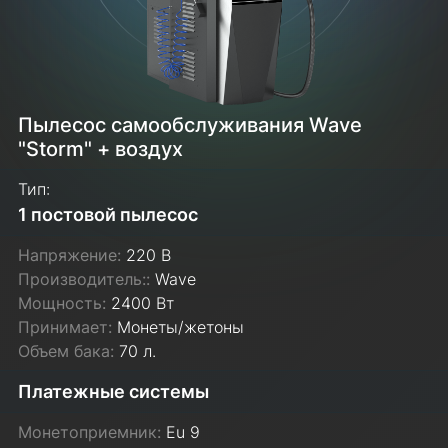
Пылесос самообслуживания Wave
"Storm" + воздух
Тип:
1 постовой пылесос
Напряжение:
220 В
Производитель::
Wave
Мощность:
2400 Вт
Принимает:
Монеты/жетоны
Объем бака:
70 л.
Платежные системы
Монетоприемник:
Eu 9