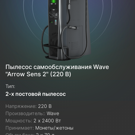
Пылесос самообслуживания Wave
"Arrow Sens 2" (220 В)
Тип:
2-х постовой пылесос
Напряжение:
220 В
Производитель::
Wave
Мощность:
2 х 2400 Вт
Принимает:
Монеты/жетоны
Объем бака:
2 х 70 л.