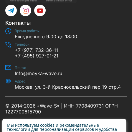
Telegram
Instagram
YouTube
Контакты
Время работы:
Ежедневно с 9:00 до 18:00
Телефон:
+7 (977) 732-36-11
+7 (495) 927-01-21
Почта:
Info@moyka-wave.ru
Адрес:
Москва, ул. 3-й Красносельский пер 19 стр.4
© 2014-2026 «Wave-S» | ИНН 7708409731 ОГРН
Мы используем cookies и рекомендательные
технологии для персонализации сервисов и удобства
1227700615790
пользователей. Вы можете запретить сохранение
cookie в настройках своего браузера.
Политика
использования Cookies
Автомойки самообслуживания
Пылесосы самообслуживания
Принять