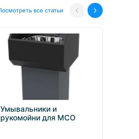
Посмотреть все статьи
Назад
Вперёд
Умывальники и
Элек
рукомойни для МСО
клап
само