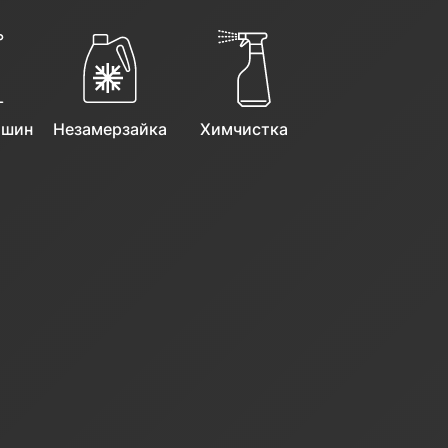
казку
 шин
Незамерзайка
Химчистка