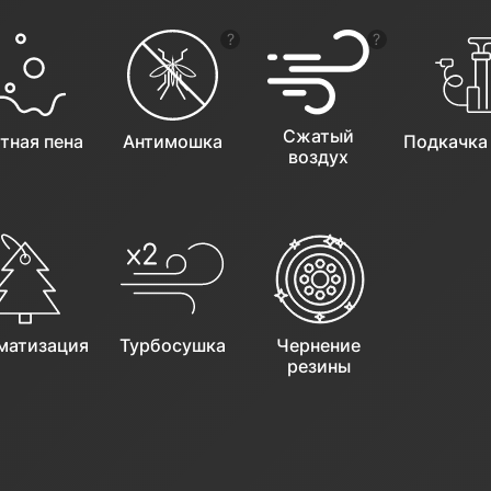
ь подсказку
Показать подсказку
Показать подс
Сжатый
тная пена
Антимошка
Подкачка
воздух
матизация
Турбосушка
Чернение
резины