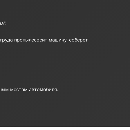
а".
з труда пропылесосит машину, соберет
пным местам автомобиля.