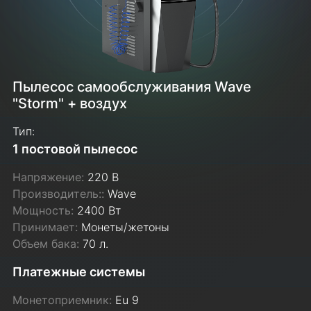
Пылесос самообслуживания Wave
"Storm" + воздух
Тип:
1 постовой пылесос
Напряжение:
220 В
Производитель::
Wave
Мощность:
2400 Вт
Принимает:
Монеты/жетоны
Объем бака:
70 л.
Платежные системы
Монетоприемник:
Eu 9