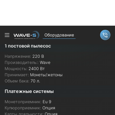
Пылесос самообслуживания Wave
"Storm 2400 Вт"
Тип:
1 постовой пылесос
Напряжение:
220 В
Производитель::
Wave
Мощность:
2400 Вт
Принимает:
Монеты/жетоны
Объем бака:
70 л.
Платежные системы
Монетоприемник:
Eu 9
Купюроприемник:
Опция
Карты лояльности:
Опция