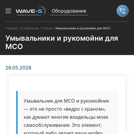
Оборудование
Связ
Главная
О компании
Статьи
Умывальники и рукомойни для МСО
Умывальники и рукомойни для
МСО
26.05.2026
Умывальник для МСО и рукомойник
— это не просто «ведро с краном»,
как думают многие владельцы моек
самообслуживания. Это элемент,
который либо делает вашу мойку