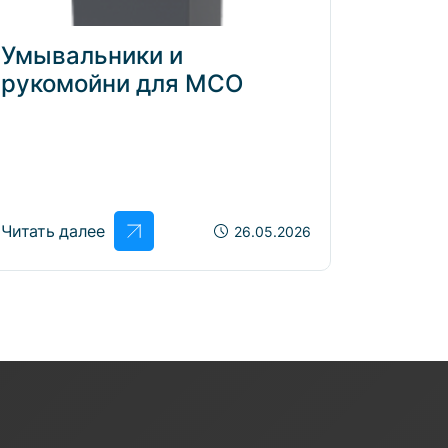
Умывальники и
Элек
рукомойни для МСО
клап
само
Читать далее
Читать 
26.05.2026