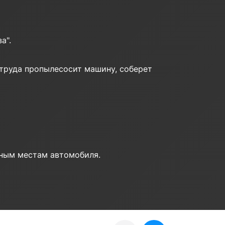
а".
з труда пропылесосит машину, соберет
пным местам автомобиля.