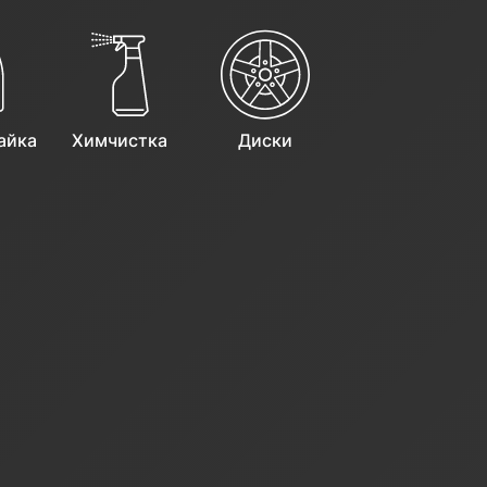
айка
Химчистка
Диски