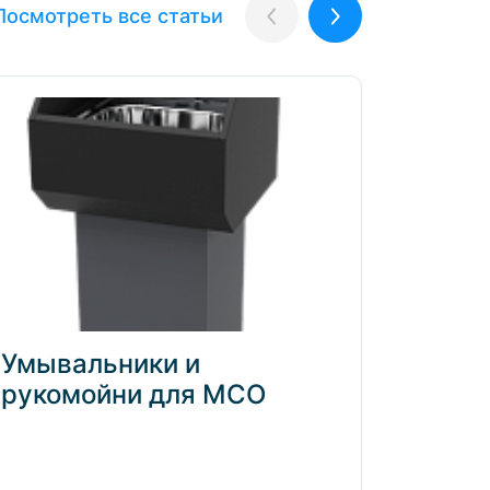
Посмотреть все статьи
Назад
Вперёд
Умывальники и
Элек
рукомойни для МСО
клап
само