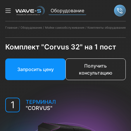
Оборудование
Связ
Главная
Оборудование
Мойки самообслуживания
Комплекты оборудования М
Комплект "Corvus 32" на 1 пост
Получить
Запросить цену
консультацию
ТЕРМИНАЛ
1
"CORVUS"