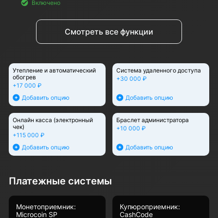
Включено
Смотреть все функции
Утепление и автоматический
Система удаленного доступа
обогрев
+30 000 ₽
+17 000 ₽
Добавить опцию
Добавить опцию
Онлайн касса (электронный
Браслет администратора
чек)
+10 000 ₽
+115 000 ₽
Добавить опцию
Добавить опцию
Платежные системы
Монетоприемник:
Купюроприемник:
Microcoin SP
CashCode