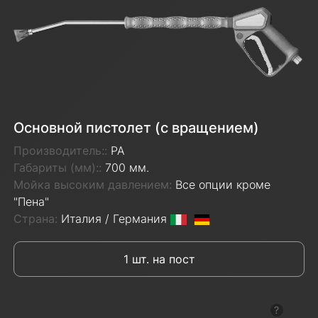
Основной пистолет (с вращением)
Производитель::
PA
Габариты (мм)::
700 мм.
Мойка высоким давлением:
Все опции кроме
"Пена"
Страна:
Италия / Германия
1 шт. на пост
Показат