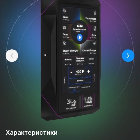
Назад
Впер
Характеристики