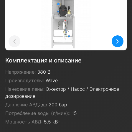
Назад
Вперё
Комплектация и описание
Напряжение:
380 В
Производитель::
Wave
Нанесение пены:
Эжектор / Насос / Электронное
дозирование
Давление АВД:
до 200 бар
Потребление воды (л/мин)::
15
Мощность АВД:
5.5 кВт