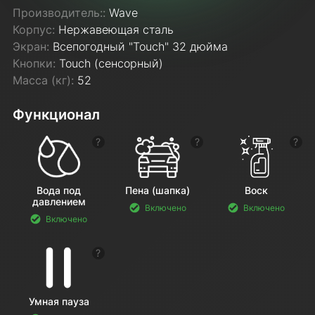
Производитель::
Wave
Корпус:
Нержавеющая сталь
Экран:
Всепогодный "Touch" 32 дюйма
Кнопки:
Touch (сенсорный)
Масса (кг):
52
Функционал
Показать подсказку
Показать подсказку
Пок
Вода под
Пена (шапка)
Воск
давлением
Включено
Включено
Включено
Показать подсказку
Умная пауза