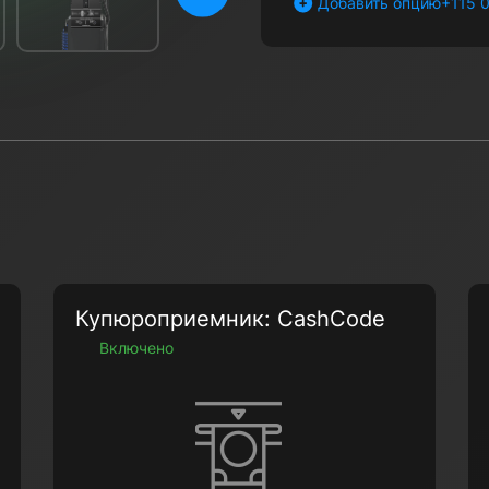
Вперёд
+115 
Добавить опцию
Купюроприемник: CashCode
Включено