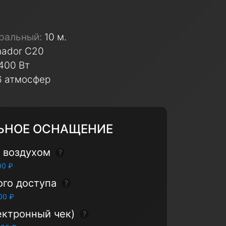
ральный:
10 м.
nador C20
400 Вт
6 атмосфер
ЬНОЕ ОСНАЩЕНИЕ
 воздухом
Показать подсказку
00 ₽
ого доступа
Показать подсказку
00 ₽
ектронный чек)
Показать подсказку