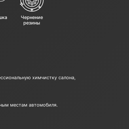
шка
Чернение
резины
фессиональную химчистку салона,
пным местам автомобиля.