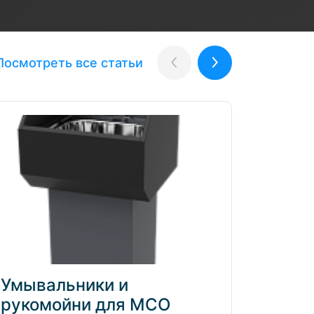
Посмотреть все статьи
Назад
Вперёд
Умывальники и
Элек
рукомойни для МСО
клап