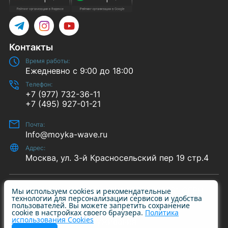
Telegram
Instagram
YouTube
Контакты
Время работы:
Ежедневно с 9:00 до 18:00
Телефон:
+7 (977) 732-36-11
+7 (495) 927-01-21
Почта:
Info@moyka-wave.ru
Адрес:
Москва, ул. 3-й Красносельский пер 19 стр.4
© 2014-2026 «Wave-S» | ИНН 7708409731 ОГРН
Мы используем cookies и рекомендательные
технологии для персонализации сервисов и удобства
1227700615790
пользователей. Вы можете запретить сохранение
cookie в настройках своего браузера.
Политика
использования Cookies
Автомойки самообслуживания