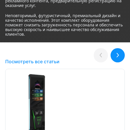
рекламного контента, предварительную регистрацию на
оказание услуг.
Неповторимый, футуристичный, премиальный дизайн и
качество исполнения. Этот комплект оборудования
поможет снизить загруженность персонала и обеспечить
высокую скорость и наивысшее качество обслуживания
клиентов.
Полезные статьи
Назад
Впер
Посмотреть все статьи