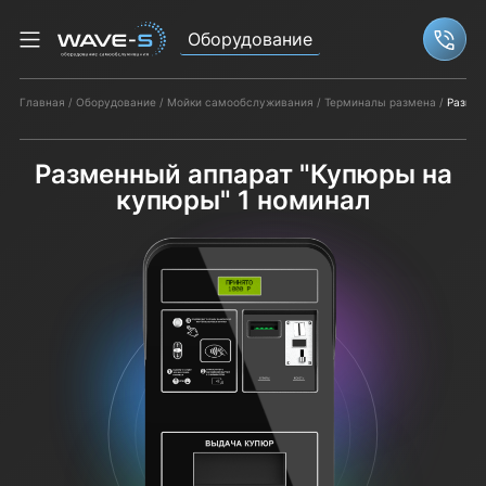
Оборудование
Связ
Главная
Оборудование
Мойки самообслуживания
Терминалы размена
Размен
Разменный аппарат "Купюры на
купюры" 1 номинал