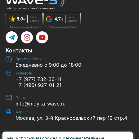
Telegram
Instagram
YouTube
Контакты
Время работы:
Ежедневно с 9:00 до 18:00
Телефон:
+7 (977) 732-36-11
+7 (495) 927-01-21
Почта:
Info@moyka-wave.ru
Адрес:
Москва, ул. 3-й Красносельский пер 19 стр.4
© 2014-2026 «Wave-S» | ИНН 7708409731 ОГРН
Мы используем cookies и рекомендательные