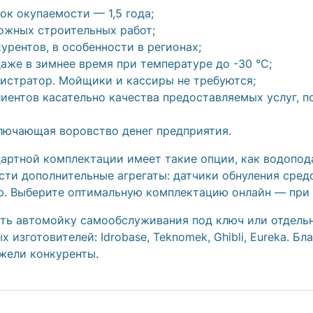
ок окупаемости — 1,5 года;
ожных строительных работ;
урентов, в особенности в регионах;
аже в зимнее время при температуре до -30 °C;
истратор. Мойщики и кассиры не требуются;
лиентов касательно качества предоставляемых услуг, 
лючающая воровство денег предприятия.
артной комплектации имеет такие опции, как водопода
сти дополнительные агрегаты: датчики обнуления средс
пр. Выберите оптимальную комплектацию онлайн — при
ить автомойку самообслуживания под ключ
или отдельн
 изготовителей: Idrobase, Teknomek, Ghibli, Eureka. Б
жели конкуренты.