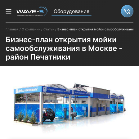
Оборудование
Связ
Главная
О компании
Статьи
Бизнес-план открытия мойки самообслуживания в 
Бизнес-план открытия мойки
самообслуживания в Москве -
район Печатники