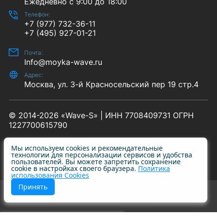
Ежедневно с 9:00 до 18:00
Телефон:
+7 (977) 732-36-11
+7 (495) 927-01-21
Почта:
Info@moyka-wave.ru
Адрес:
Москва, ул. 3-й Красносельский пер 19 стр.4
© 2014-2026 «Wave-S» | ИНН 7708409731 ОГРН
1227700615790
Автомойки самообслуживания
Мы используем cookies и рекомендательные
Пылесосы самообслуживания
технологии для персонализации сервисов и удобства
пользователей. Вы можете запретить сохранение
Политика конфиденциальности
cookie в настройках своего браузера.
Политика
использования Cookies
Принять