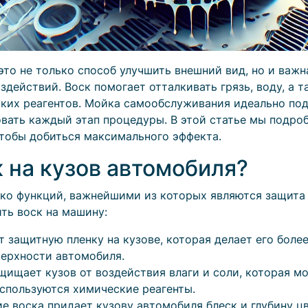
это не только способ улучшить внешний вид, но и важ
действий. Воск помогает отталкивать грязь, воду, а 
ких реагентов. Мойка самообслуживания идеально подх
ать каждый этап процедуры. В этой статье мы подроб
тобы добиться максимального эффекта.
 на кузов автомобиля?
ко функций, важнейшими из которых являются защита 
ть воск на машину:
 защитную пленку на кузове, которая делает его боле
верхности автомобиля.
щищает кузов от воздействия влаги и соли, которая м
используются химические реагенты.
е воска придает кузову автомобиля блеск и глубину цв