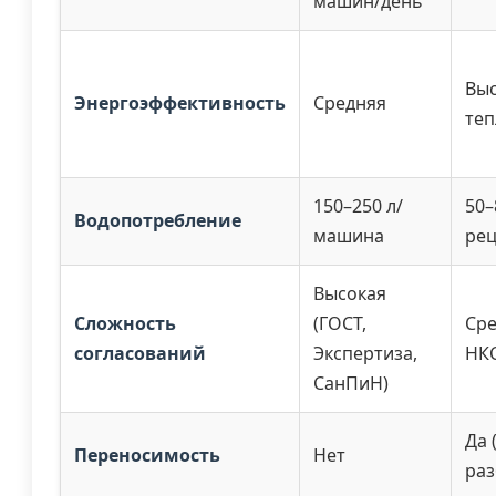
машин/день
Выс
Энергоэффективность
Средняя
теп
150–250 л/
50–
Водопотребление
машина
рец
Высокая
Сложность
(ГОСТ,
Сре
согласований
Экспертиза,
НКС
СанПиН)
Да 
Переносимость
Нет
раз