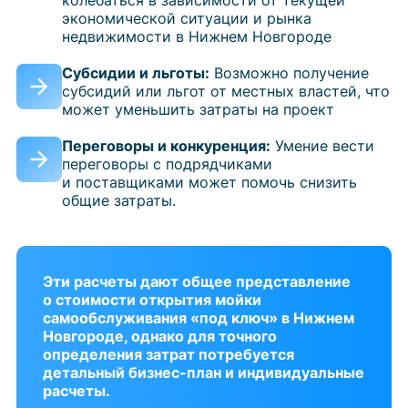
экономической ситуации и рынка
недвижимости в Нижнем Новгороде
Субсидии и льготы:
Возможно получение
субсидий или льгот от местных властей, что
может уменьшить затраты на проект
Переговоры и конкуренция:
Умение вести
переговоры с подрядчиками
и поставщиками может помочь снизить
общие затраты.
Эти расчеты дают общее представление
о стоимости открытия мойки
самообслуживания «под ключ» в Нижнем
Новгороде, однако для точного
определения затрат потребуется
детальный бизнес-план и индивидуальные
расчеты.