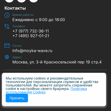
Telegram
Instagram
YouTube
Контакты
Время работы:
Ежедневно с 9:00 до 18:00
Телефон:
+7 (977) 732-36-11
+7 (495) 927-01-21
Почта:
Info@moyka-wave.ru
Адрес:
Москва, ул. 3-й Красносельский пер 19 стр.4
© 2014-2026 «Wave-S» | ИНН 7708409731 ОГРН
Мы используем cookies и рекомендательные
технологии для персонализации сервисов и удобства
1227700615790
пользователей. Вы можете запретить сохранение
cookie в настройках своего браузера.
Политика
использования Cookies
Автомойки самообслуживания
Пылесосы самообслуживания
Принять
Политика конфиденциальности