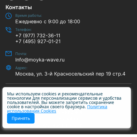
Контакты
Время работы:
Ежедневно с 9:00 до 18:00
Телефон:
+7 (977) 732-36-11
+7 (495) 927-01-21
Почта:
Info@moyka-wave.ru
Адрес:
Москва, ул. 3-й Красносельский пер 19 стр.4
© 2014-2026 «Wave-S» | ИНН 7708409731 ОГРН
Мы используем cookies и рекомендательные
технологии для персонализации сервисов и удобства
1227700615790
пользователей. Вы можете запретить сохранение
cookie в настройках своего браузера.
Политика
использования Cookies
Автомойки самообслуживания
Пылесосы самообслуживания
Принять
Политика конфиденциальности