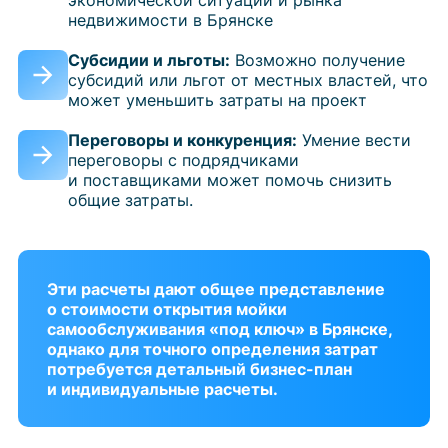
недвижимости в Брянске
Субсидии и льготы:
Возможно получение
субсидий или льгот от местных властей, что
может уменьшить затраты на проект
Переговоры и конкуренция:
Умение вести
переговоры с подрядчиками
и поставщиками может помочь снизить
общие затраты.
Эти расчеты дают общее представление
о стоимости открытия мойки
самообслуживания «под ключ» в Брянске,
однако для точного определения затрат
потребуется детальный бизнес-план
и индивидуальные расчеты.