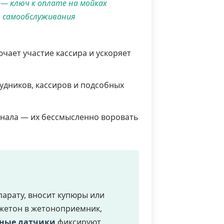
— ключ к оплате на мойках
самообслуживания
ает участие кассира и ускоряет
удников, кассиров и подсобных
нала — их бессмысленно воровать
парату, вносит купюры или
 жетон в жетоноприемник,
рные датчики
фиксируют